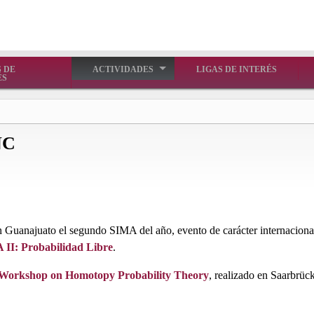
 DE
ACTIVIDADES
LIGAS DE INTERÉS
ÉS
NC
n Guanajuato el segundo SIMA del año, evento de carácter internacional
A II: Probabilidad Libre
.
Workshop on Homotopy Probability Theory
, realizado en Saarbrüc