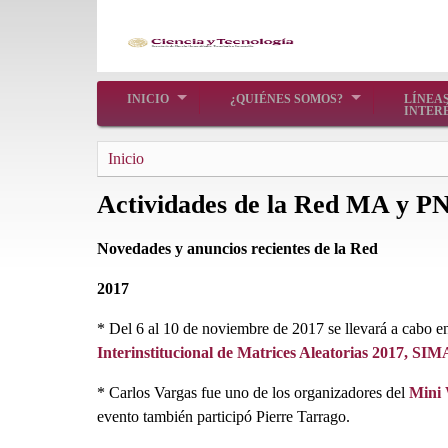
Pasar
al
contenido
principal
Domain
INICIO
¿QUIÉNES SOMOS?
LÍNEAS
menu
INTER
for
Sobrescribir
Inicio
pnc
enlaces
(main)
Actividades de la Red MA y P
de
ayuda
Novedades y anuncios recientes de la Red
a
la
2017
navegación
* Del 6 al 10 de noviembre de 2017 se llevará a cabo e
Interinstitucional de Matrices Aleatorias 2017, SIM
* Carlos Vargas fue uno de los organizadores del
Mini 
evento también participó Pierre Tarrago.